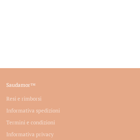
Targa Papà DIY
Set indicatori per metro
crescita
Prezzo scontato
A partire da €31,90
Prezzo scontato
€14,90
Saudamor™
Resi e rimborsi
Informativa spedizioni
Termini e condizioni
Informativa privacy