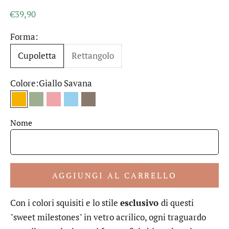
Prezzo scontato
€39,90
Forma:
Cupoletta
Rettangolo
Colore:
Giallo Savana
Giallo Savana
Verde Salvia
Rosa Corallo
Blue Baby
Tortora
Nome
AGGIUNGI AL CARRELLO
Con i colori squisiti e lo stile
esclusivo
di questi
"sweet milestones" in vetro acrilico, ogni traguardo