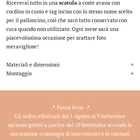
Riceverai tutto in una
scatola
a coste avana con
cordino in cuoio e tag inciso con lo stesso nome scelto
per il palloncino, così che sarò tutto conservato con
cura quando non utilizzato. Ogni mese sarà una
piacevolissima occasione per scattare foto
meravigliose!
Materiali e dimensioni
Montaggio
📍 Pausa ferie 📍
Gli ordini effettuati dal 1 Agosto al 9 Settembre
saranno gestiti a partire dal 10 Settembre secondo la
successione cronologia di inserimento e le normali