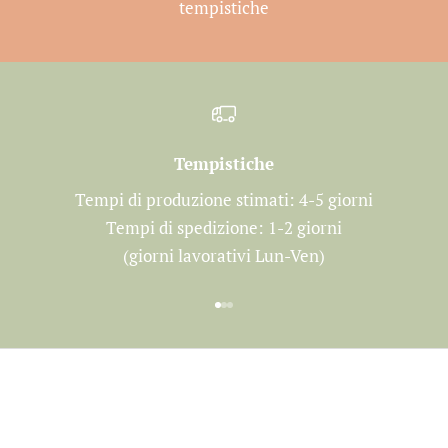
tempistiche
Tempistiche
Tempi di produzione stimati: 4-5 giorni
Tempi di spedizione: 1-2 giorni
(giorni lavorativi Lun-Ven)
Vai all'articolo 1
Vai all'articolo 2
Vai all'articolo 3