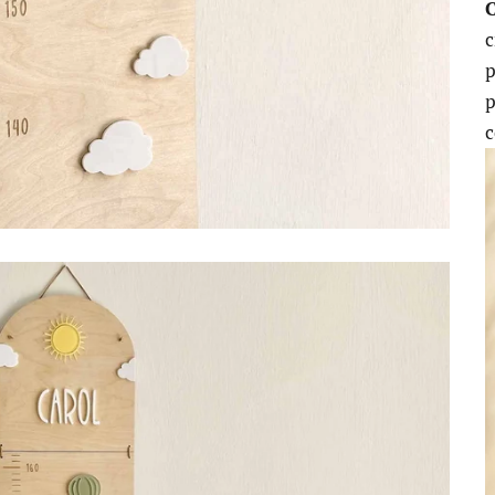
c
p
p
c