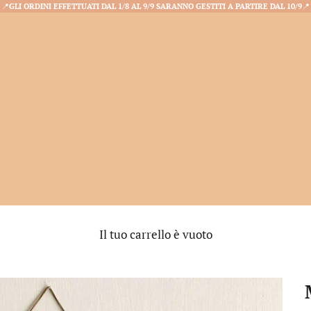
📍
GLI ORDINI EFFETTUATI DAL 1/8 AL 9/9 SARANNO GESTITI A PARTIRE DAL 10/9
📍
Il tuo carrello è vuoto