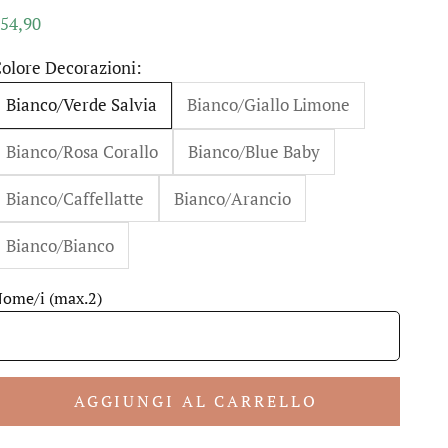
rezzo scontato
54,90
olore Decorazioni:
Bianco/Verde Salvia
Bianco/Giallo Limone
Bianco/Rosa Corallo
Bianco/Blue Baby
Bianco/Caffellatte
Bianco/Arancio
Bianco/Bianco
ome/i (max.2)
AGGIUNGI AL CARRELLO