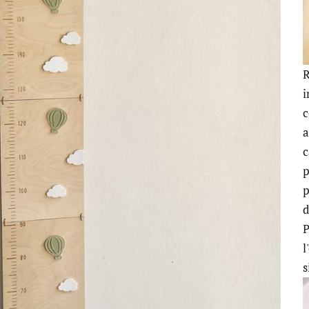
R
c
a
c
p
p
d
P
l
s