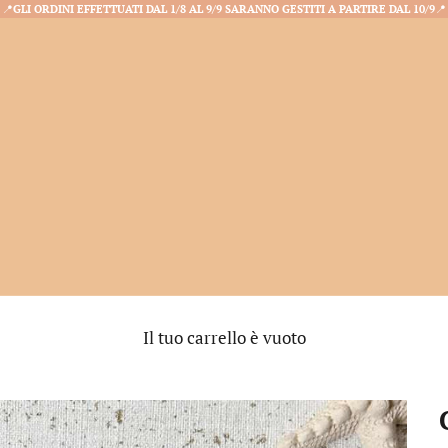
📍
GLI ORDINI EFFETTUATI DAL 1/8 AL 9/9 SARANNO GESTITI A PARTIRE DAL 10/9
📍
Il tuo carrello è vuoto