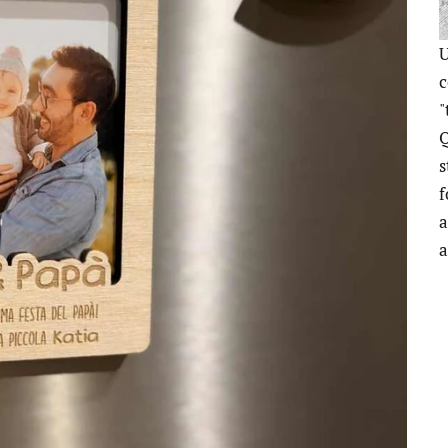
U
c
"
Q
s
f
a
a