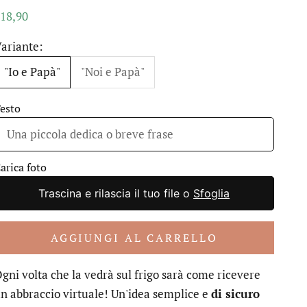
rezzo scontato
18,90
ariante:
"Io e Papà"
"Noi e Papà"
esto
arica foto
Trascina e rilascia il tuo file o
Sfoglia
AGGIUNGI AL CARRELLO
gni volta che la vedrà sul frigo sarà come ricevere
n abbraccio virtuale! Un'idea semplice e
di sicuro